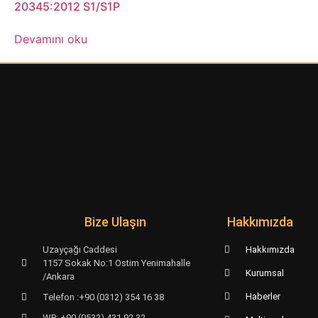
20345:2012 S1/S1P
Devamını oku
Bize Ulaşın
Hakkımızda
Uzayçağı Caddesi
Hakkımızda
1157 Sokak No:1 Ostim Yenimahalle
Kurumsal
/Ankara
Haberler
Telefon :+90 (0312) 354 16 38
WP: +90 (0532) 431 92 32