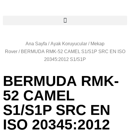
Ana Sayfa
/
Ayak Koruyucular
/
Mekap
Rover
/ BERMUDA RMK-52 CAMEL S1/S1P SRC EN ISO
20345:2012 S1/S1P
BERMUDA RMK-
52 CAMEL
S1/S1P SRC EN
ISO 20345:2012