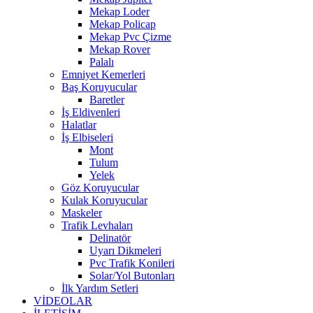
Mekap Loder
Mekap Policap
Mekap Pvc Çizme
Mekap Rover
Palalı
Emniyet Kemerleri
Baş Koruyucular
Baretler
İş Eldivenleri
Halatlar
İş Elbiseleri
Mont
Tulum
Yelek
Göz Koruyucular
Kulak Koruyucular
Maskeler
Trafik Levhaları
Delinatör
Uyarı Dikmeleri
Pvc Trafik Konileri
Solar/Yol Butonları
İlk Yardım Setleri
VİDEOLAR