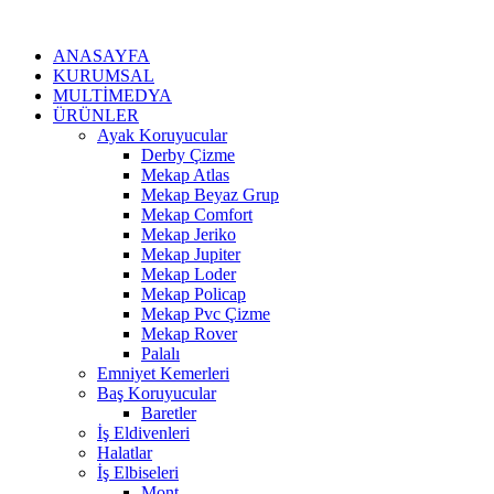
İçeriğe
atla
ANASAYFA
KURUMSAL
MULTİMEDYA
ÜRÜNLER
Ayak Koruyucular
Derby Çizme
Mekap Atlas
Mekap Beyaz Grup
Mekap Comfort
Mekap Jeriko
Mekap Jupiter
Mekap Loder
Mekap Policap
Mekap Pvc Çizme
Mekap Rover
Palalı
Emniyet Kemerleri
Baş Koruyucular
Baretler
İş Eldivenleri
Halatlar
İş Elbiseleri
Mont