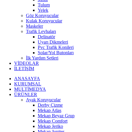
Tulum
Yelek
Göz Koruyucular
Kulak Koruyucular
Maskeler
Trafik Levhaları
Delinatör
Uyarı Dikmeleri
Pvc Trafik Konileri
Solar/Yol Butonları
İlk Yardım Setleri
VİDEOLAR
İLETİŞİM
ANASAYFA
KURUMSAL
MULTİMEDYA
ÜRÜNLER
Ayak Koruyucular
Derby Çizme
Mekap Atlas
Mekap Beyaz Grup
Mekap Comfort
Mekap Jeriko
Mekap Jupiter