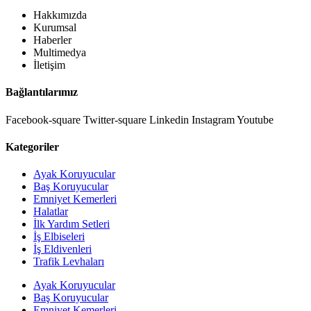
Hakkımızda
Kurumsal
Haberler
Multimedya
İletişim
Bağlantılarımız
Facebook-square
Twitter-square
Linkedin
Instagram
Youtube
Kategoriler
Ayak Koruyucular
Baş Koruyucular
Emniyet Kemerleri
Halatlar
İlk Yardım Setleri
İş Elbiseleri
İş Eldivenleri
Trafik Levhaları
Ayak Koruyucular
Baş Koruyucular
Emniyet Kemerleri