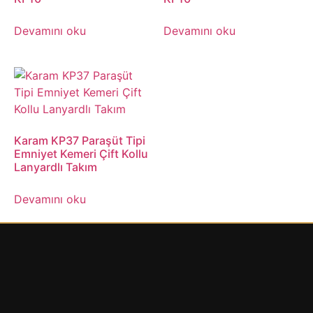
Devamını oku
Devamını oku
Karam KP37 Paraşüt Tipi
Emniyet Kemeri Çift Kollu
Lanyardlı Takım
Devamını oku