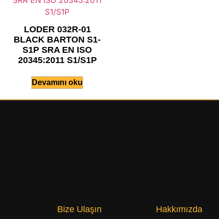
LODER 032R-01
BLACK BARTON S1-
S1P SRA EN ISO
20345:2011 S1/S1P
Devamını oku
Bize Ulaşın
Hakkımızda