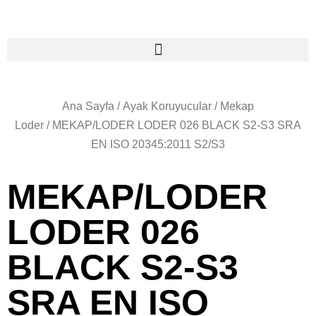
Ana Sayfa
/
Ayak Koruyucular
/
Mekap
Loder
/ MEKAP/LODER LODER 026 BLACK S2-S3 SRA
EN ISO 20345:2011 S2/S3
MEKAP/LODER
LODER 026
BLACK S2-S3
SRA EN ISO