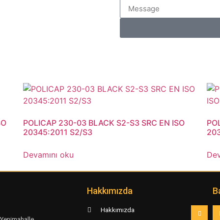
SO
POLICAP 230-03 BLACK S2-S3 SRC EN ISO
POL
20345:2011 S2/S3
203
Devamını oku
Dev
Hakkımızda
B
Hakkımızda
Yenimahalle