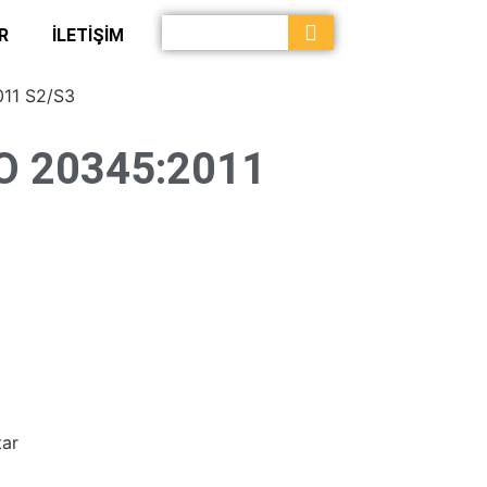
R
İLETİŞİM
11 S2/S3
O 20345:2011
tar