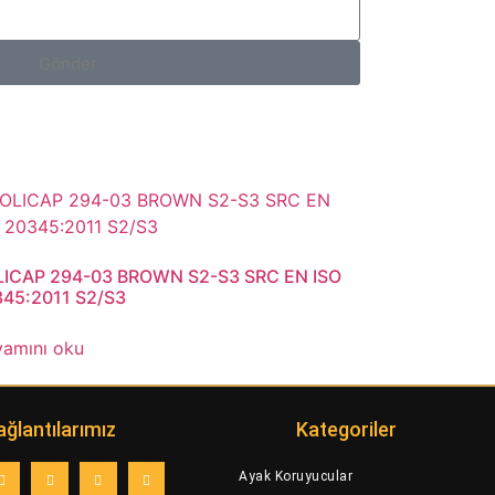
Gönder
ICAP 294-03 BROWN S2-S3 SRC EN ISO
45:2011 S2/S3
amını oku
ağlantılarımız
Kategoriler
Ayak Koruyucular