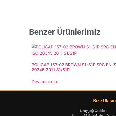
Benzer Ürünlerimiz
POLICAP 157-02 BROWN S1-S1P SRC EN I
20345:2011 S1/S1P
Devamını oku
Bize Ulaşın
Uzayçağı Caddesi
1157 Sokak No:1 Ostim 