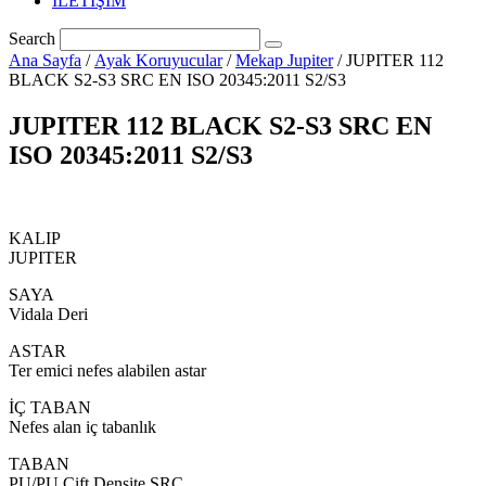
İLETİŞİM
Search
Ana Sayfa
/
Ayak Koruyucular
/
Mekap Jupiter
/ JUPITER 112
BLACK S2-S3 SRC EN ISO 20345:2011 S2/S3
JUPITER 112 BLACK S2-S3 SRC EN
ISO 20345:2011 S2/S3
KALIP
JUPITER
SAYA
Vidala Deri
ASTAR
Ter emici nefes alabilen astar
İÇ TABAN
Nefes alan iç tabanlık
TABAN
PU/PU Çift Densite SRC