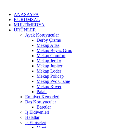
İçeriğe
atla
ANASAYFA
KURUMSAL
MULTİMEDYA
ÜRÜNLER
Ayak Koruyucular
Derby Çizme
Mekap Atlas
Mekap Beyaz Grup
Mekap Comfort
Mekap Jeriko
Mekap Jupiter
Mekap Loder
Mekap Policap
Mekap Pvc Çizme
Mekap Rover
Palalı
Emniyet Kemerleri
Baş Koruyucular
Baretler
İş Eldivenleri
Halatlar
İş Elbiseleri
Mont