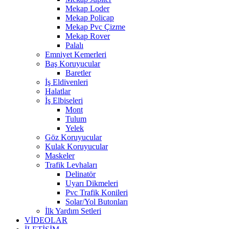
Mekap Loder
Mekap Policap
Mekap Pvc Çizme
Mekap Rover
Palalı
Emniyet Kemerleri
Baş Koruyucular
Baretler
İş Eldivenleri
Halatlar
İş Elbiseleri
Mont
Tulum
Yelek
Göz Koruyucular
Kulak Koruyucular
Maskeler
Trafik Levhaları
Delinatör
Uyarı Dikmeleri
Pvc Trafik Konileri
Solar/Yol Butonları
İlk Yardım Setleri
VİDEOLAR