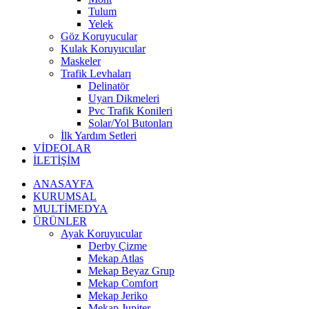
Tulum
Yelek
Göz Koruyucular
Kulak Koruyucular
Maskeler
Trafik Levhaları
Delinatör
Uyarı Dikmeleri
Pvc Trafik Konileri
Solar/Yol Butonları
İlk Yardım Setleri
VİDEOLAR
İLETİŞİM
ANASAYFA
KURUMSAL
MULTİMEDYA
ÜRÜNLER
Ayak Koruyucular
Derby Çizme
Mekap Atlas
Mekap Beyaz Grup
Mekap Comfort
Mekap Jeriko
Mekap Jupiter