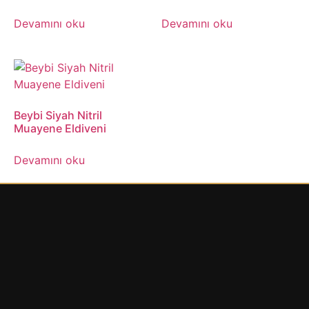
Devamını oku
Devamını oku
Beybi Siyah Nitril
Muayene Eldiveni
Devamını oku