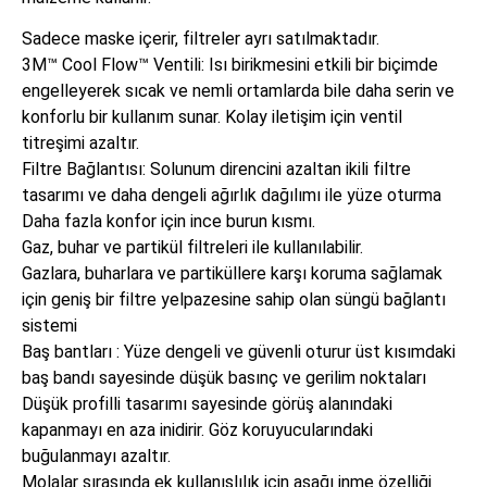
Sadece maske içerir, filtreler ayrı satılmaktadır.
3M™ Cool Flow™ Ventili: Isı birikmesini etkili bir biçimde
engelleyerek sıcak ve nemli ortamlarda bile daha serin ve
konforlu bir kullanım sunar. Kolay iletişim için ventil
titreşimi azaltır.
Filtre Bağlantısı: Solunum direncini azaltan ikili filtre
tasarımı ve daha dengeli ağırlık dağılımı ile yüze oturma
Daha fazla konfor için ince burun kısmı.
Gaz, buhar ve partikül filtreleri ile kullanılabilir.
Gazlara, buharlara ve partiküllere karşı koruma sağlamak
için geniş bir filtre yelpazesine sahip olan süngü bağlantı
sistemi
Baş bantları : Yüze dengeli ve güvenli oturur üst kısımdaki
baş bandı sayesinde düşük basınç ve gerilim noktaları
Düşük profilli tasarımı sayesinde görüş alanındaki
kapanmayı en aza inidirir. Göz koruyucularındaki
buğulanmayı azaltır.
Molalar sırasında ek kullanışlılık için aşağı inme özelliği